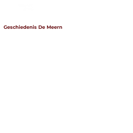
Aanbod
Diensten
Werkg
Geschiedenis De Meern