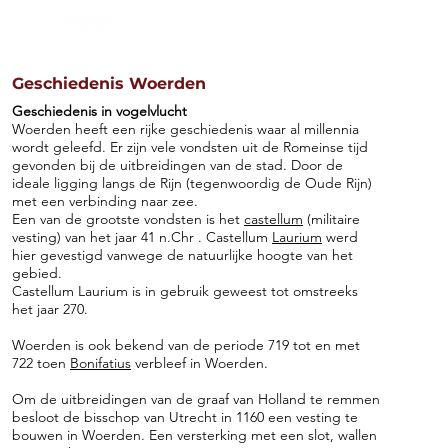
Aanbod
Diensten
Werkg
Geschiedenis Woerden
Geschiedenis in vogelvlucht
Woerden heeft een rijke geschiedenis waar al millennia
wordt geleefd. Er zijn vele vondsten uit de Romeinse tijd
gevonden bij de uitbreidingen van de stad. Door de
ideale ligging langs de Rijn (tegenwoordig de Oude Rijn)
met een verbinding naar zee.
Een van de grootste vondsten is het
castellum
(militaire
vesting) van het jaar 41 n.Chr . Castellum
Laurium
werd
hier gevestigd vanwege de natuurlijke hoogte van het
gebied.
Castellum Laurium is in gebruik geweest tot omstreeks
het jaar 270.
Woerden is ook bekend van de periode 719 tot en met
722 toen
Bonifatius
verbleef in Woerden.
Om de uitbreidingen van de graaf van Holland te remmen
besloot de bisschop van Utrecht in 1160 een vesting te
bouwen in Woerden. Een versterking met een slot, wallen