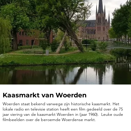
Kaasmarkt van Woerden
Woerden staat bekend vanwege zijn historische kaasmarkt. Het
lokale radio en televisie station heeft een film gedeeld over de 75
jaar viering van de kaasmarkt Woerden in (jaar 1960). Leuke oude
filmbeelden over de beroemde Woerdense markt.