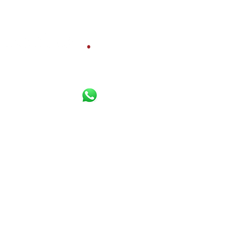
Bereikbaar per
Whatsapp
,
Diensten
telefoon en e-mail:
Gratis waardebepaling
Verkoopbemiddeling
085 800 10 80
Aankoopbemiddeling
06 16 925 630
Werkgebied
Email
Contact
Adelmar Makelaardij B.V. 