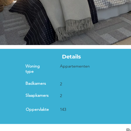
Details
Woning
Appartementen
type
Badkamers
2
Slaapkamers
2
Oppervlakte
143
B