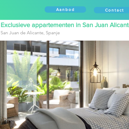
Aanbod
Diensten
Werkg
Aanbod
Contact
Exclusieve appartementen in San Juan Alicant
San Juan de Alicante, Spanje