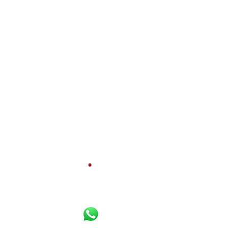
Bereikbaar per
Whatsapp
,
Diensten
telefoon en e-mail:
Gratis waardebepaling
Verkoopbemiddeling
085 800 10 80
Aankoopbemiddeling
06 16 925 630