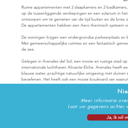
Ruime appartementen met 2 slaapkamers en 2 badkamers, 
op de tussenliggende verdiepingen en een solarium in het 
ontworpen om te genieten van de tijd buiten en de bries d
De appartementen hebben een Aero thermisch systeem voor 
De woningen krijgen een ondergrondse parkeerplaats en 
Met gemeenschappelijke ruimtes en een fantastisch geme
de zee.
Gelegen in Arenales del Sol, een mooie en rustige stad op 
internationale luchthaven Alicante-Elche. Arenales heeft e
blauwe water, prachtige natuurlijke omgeving met duinen en
beoefenen. Het heeft ook een mooie boulevard van waaruit
Nie
Meer informatie ove
Laat uw gegevens achter v
Ja, ik wil 