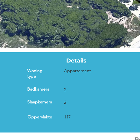
Details
Woning
Appartement
type
Badkamers
2
Slaapkamers
2
Oppervlakte
117
B