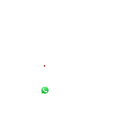
Bereikbaar per
Whatsapp
,
Diensten
telefoon en e-mail:
Gratis waardebepaling
Verkoopbemiddeling
085 800 10 80
Aankoopbemiddeling
06 16 925 630
Werkgebied
Email
Contact