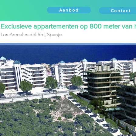
Aanbod
Diensten
Werkg
Aanbod
Contact
Exclusieve appartementen op 800 meter van h
Los Arenales del Sol, Spanje