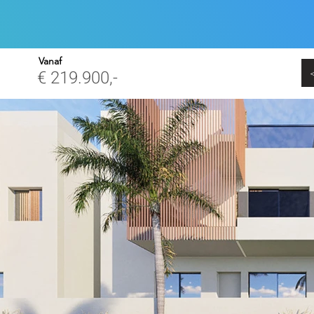
aak maken
📞 085 800 10 80
Inloggen
Vanaf
€ 219.900,-