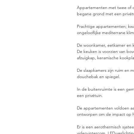
Appartementen met twee of d
begane grond met een privét
Prachtige appartementen; kwal
ongelooflijke mediterrane klim
De woonkamer, eetkamer en ke
De keuken is voorzien van bo
afzuigkap, keramische kookpla
De slaapkamers zijn ruim en
douchebak en spiegel.
In de buitenruimte is een ge
een privétuin.
De appartementen voldoen aan
ontworpen om de impact op het
Er is een aerothermisch systee
video-intercom, LED-verlicht