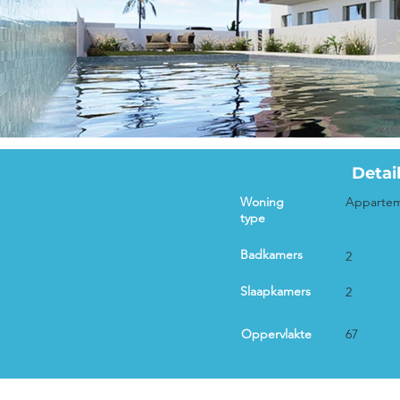
Detai
Woning
Apparte
type
Badkamers
2
Slaapkamers
2
Oppervlakte
67