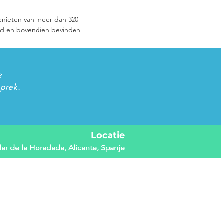
genieten van meer dan 320 
bod en bovendien bevinden 
?
sprek.
Locatie
ilar de la Horadada, Alicante, Spanje