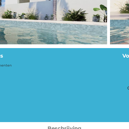
ls
Vo
menten
Beschrijving