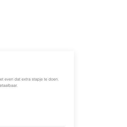
aak maken
📞 085 800 10 80
Inloggen
et even dat extra stapje te doen.
etaalbaar.