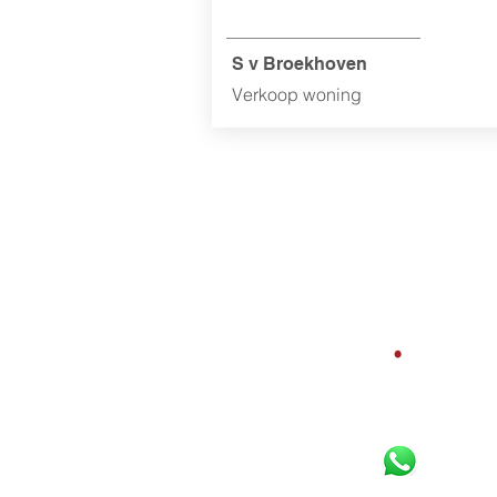
S v Broekhoven
Verkoop woning
Bereikbaar per
Whatsapp
,
telefoon en e-mail:
085 800 10 80
06 16 925 630