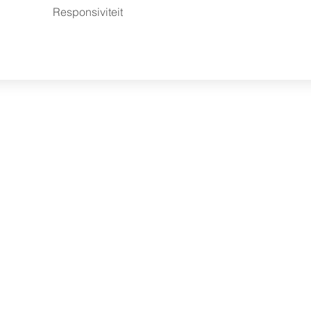
Responsiviteit
Diensten
Gratis waardebepaling
Verkoopbemiddeling
Aankoopbemiddeling
Werkgebied