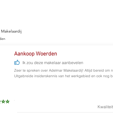
Diensten
Werkgebied
Over ons
Afspr
 Makelaardij
den
Aankoop Woerden
Ik zou deze makelaar aanbevelen
Zeer te spreken over Adelmar Makelaardij! Altijd bereid om n
Uitgebreide insiderskennis van het werkgebied en ook nog b
⭐⭐⭐
Kwaliteit