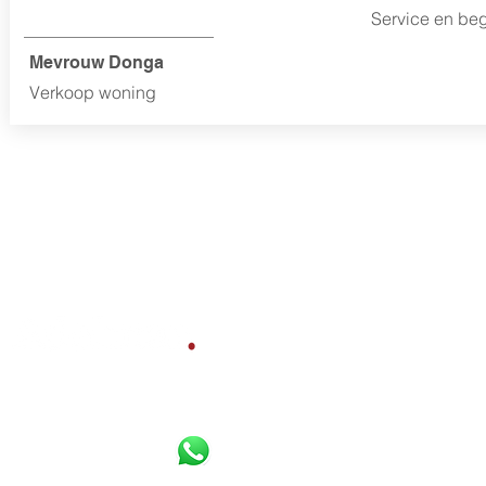
Service en be
Mevrouw Donga
Verkoop woning
Bereikbaar per
Whatsapp
,
Diensten
telefoon en e-mail:
Gratis waardebepaling
Verkoopbemiddeling
085 800 10 80
Aankoopbemiddeling
06 16 925 630
Werkgebied