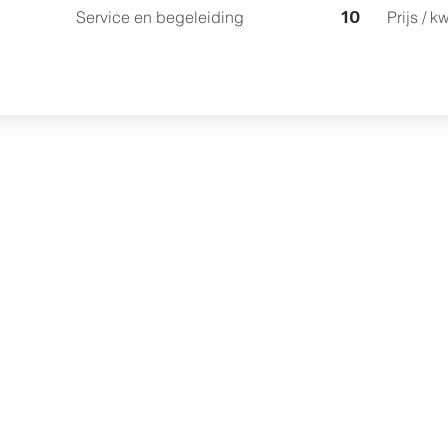
10
Service en begeleiding
Prijs / kw
Diensten
Gratis waardebepaling
Verkoopbemiddeling
Aankoopbemiddeling
Werkgebied