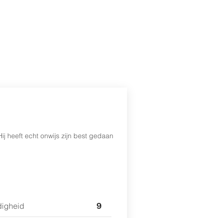
aak maken
📞 085 800 10 80
Inloggen
j heeft echt onwijs zijn best gedaan
9
igheid