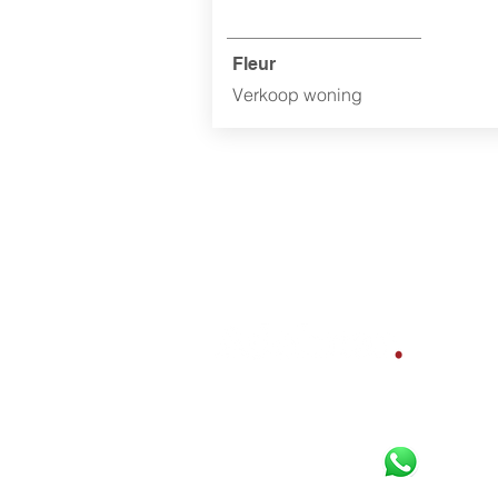
Fleur
Verkoop woning
Bereikbaar per
Whatsapp
,
telefoon en e-mail:
085 800 10 80
06 16 925 630