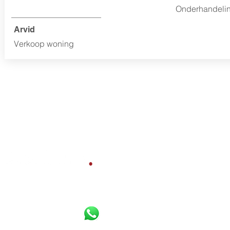
Onderhandeling
Arvid
Verkoop woning
Bereikbaar per
Whatsapp
,
Diensten
telefoon en e-mail:
Gratis waardebepaling
Verkoopbemiddeling
085 800 10 80
Aankoopbemiddeling
06 16 925 630
Werkgebied