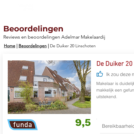
Aanbod
Diensten
Werkg
Beoordelingen
Reviews en beoordelingen Adelmar Makelaardij
Home
|
Beoordelingen
|
De Duiker 20 Linschoten
De Duiker 20
Ik zou deze 
Makelaar is duidelij
makkelijk een gefun
uitstekend.
9,5
Bereikbaarhei