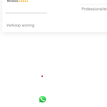
Professionalitei
Verkoop woning
Bereikbaar per
Whatsapp
,
Diensten
telefoon en e-mail:
Gratis waardebepaling
Verkoopbemiddeling
085 800 10 80
Aankoopbemiddeling
06 16 925 630
Werkgebied