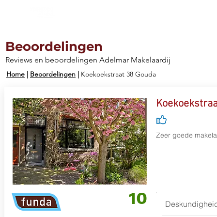
Aanbod
Diensten
Werkg
Beoordelingen
Reviews en beoordelingen Adelmar Makelaardij
Home
|
Beoordelingen
|
Koekoekstraat 38 Gouda
Koekoekstraa
Zeer goede makela
10
Deskundighei