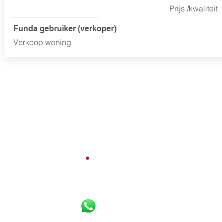
Prijs /kwaliteit
Funda gebruiker (verkoper)
Verkoop woning
Bereikbaar per
Whatsapp
,
Diensten
telefoon en e-mail:
Gratis waardebepaling
Verkoopbemiddeling
085 800 10 80
Aankoopbemiddeling
06 16 925 630
Werkgebied