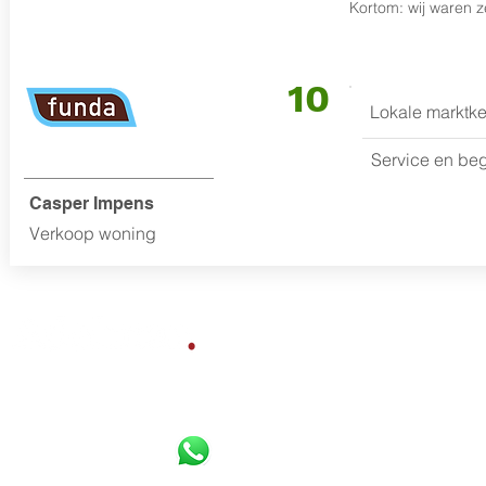
Kortom: wij waren z
10
Lokale marktke
Service en be
Casper Impens
Verkoop woning
Bereikbaar per
Whatsapp
,
Diensten
telefoon en e-mail:
Gratis waardebepaling
Verkoopbemiddeling
085 800 10 80
Aankoopbemiddeling
06 16 925 630
Werkgebied