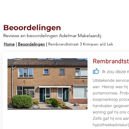
Aanbod
Diensten
Werkg
Beoordelingen
Reviews en beoordelingen Adelmar Makelaardij
Home
|
Beoordelingen
|
Rembrandtstraat 3 Krimpen a/d Lek
Rembrandtstr
Ik zou deze 
Uitstekende servic
aan. Hierop was hij
portemonnee. Probee
koop/verkoop proces
handvaten gegeven 
woning gaf hij ons 
Zelfs gaf hij ons a
hypotheekadviseur).