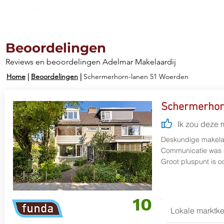
Aanbod
Diensten
Werkg
Beoordelingen
Reviews en beoordelingen Adelmar Makelaardij
Home
|
Beoordelingen
|
Schermerhorn-lanen 51 Woerden
Schermerhor
Ik zou deze 
Deskundige makelaa
Communicatie was s
Groot pluspunt is o
10
Lokale marktke