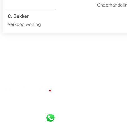
Onderhandeling
C. Bakker
Verkoop woning
Bereikbaar per
Whatsapp
,
Diensten
telefoon en e-mail:
Gratis waardebepaling
Verkoopbemiddeling
085 800 10 80
Aankoopbemiddeling
06 16 925 630
Werkgebied