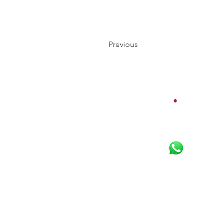
Previous
Bereikbaar per
Whatsapp
,
telefoon en e-mail:
085 800 10 80
06 16 925 630
Email