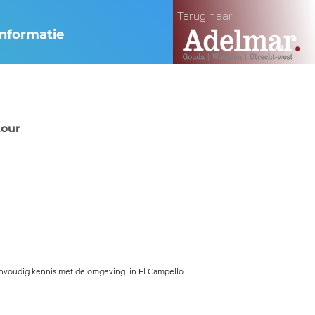
Terug naar
aak maken
📞 085 800 10 80
Inloggen
Informatie
tour
voudig kennis met de omgeving in El Campello