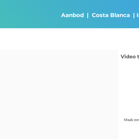
Diensten
Werkgebied
Over ons
Afspr
Aanbod | Costa Blanca | 
Video 
Maak een