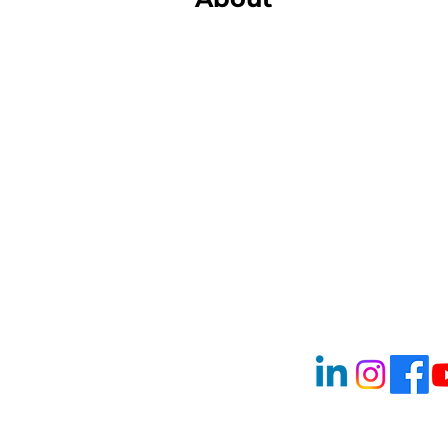
Diensten
Gratis waardebepaling
Verkoopbemiddeling
Aankoopbemiddeling
Werkgebied
Contact