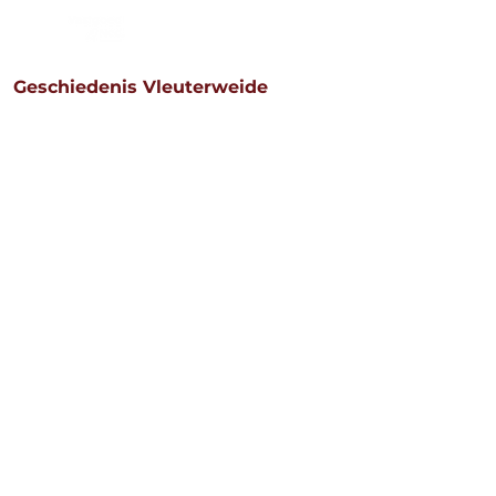
Aanbod
Diensten
Werkg
Geschiedenis Vleuterweide