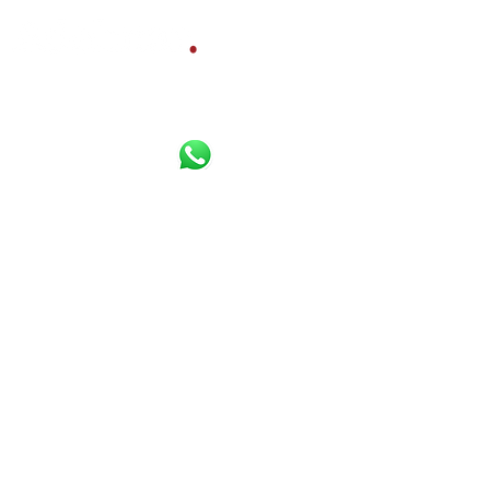
Bereikbaar per
Whatsapp
,
Diensten
telefoon en e-mail:
Gratis waardebepaling
Verkoopbemiddeling
085 800 10 80
Aankoopbemiddeling
06 16 925 630
Werkgebied
Email
Contact
Adelmar Makelaardij B.V. 