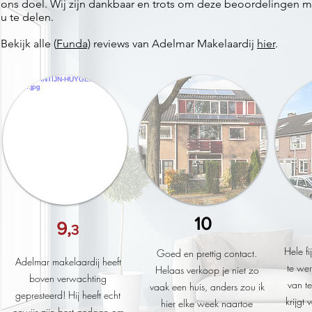
ons doel. Wij zijn dankbaar en trots om deze beoordelingen m
u te delen.
Bekijk alle (
Funda)
reviews van Adelmar Makelaardij
hier
.
10
9,
3
Hele f
Goed en prettig contact.
Adelmar makelaardij heeft
te wer
Helaas verkoop je niet zo
boven verwachting
van te
vaak een huis, anders zou ik
gepresteerd! Hij heeft echt
krijgt 
hier elke week naartoe
onwijs zijn best gedaan om